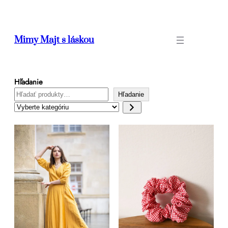
Prejsť
na
obsah
Mimy Majt s láskou
Hľadanie
Hľadanie
Vyberte
kategóriu