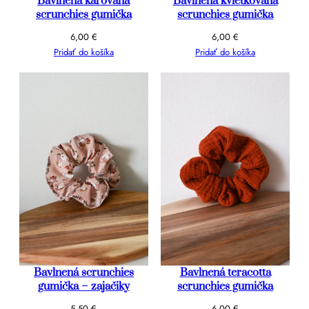
Bavlnená károvaná
Bavlnená kvietkovaná
scrunchies gumička
scrunchies gumička
6,00
€
6,00
€
Pridať do košíka
Pridať do košíka
Bavlnená scrunchies
Bavlnená teracotta
gumička – zajačiky
scrunchies gumička
5,50
€
6,00
€