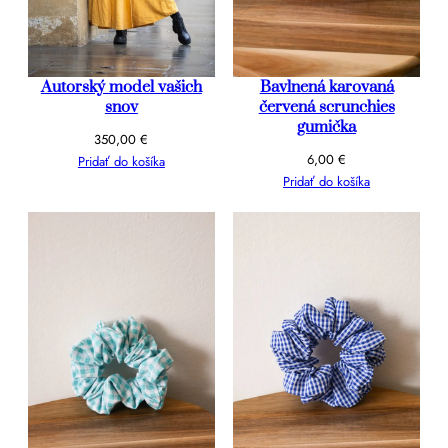
Autorský model vašich
Bavlnená karovaná
snov
červená scrunchies
gumička
350,00
€
6,00
€
Pridať do košíka
Pridať do košíka