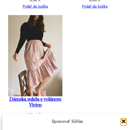
Pridať do košíka
Pridať do košíka
Dámska sukňa s volánom
Vivien
Viac info
1
2
3
Nasledujúca stránka
Spravovať Súhlas