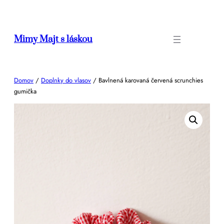
Prejsť
na
obsah
Mimy Majt s láskou
Domov
/
Doplnky do vlasov
/ Bavlnená karovaná červená scrunchies
gumička