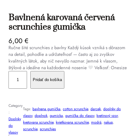
Bavlnená karovaná červená
scrunchies gumička
6,00
€
Ručne šité scrunchies z bavlny Každý kúsok vzniká s dôrazom
na detail, pohodlie a udržateľnosť — často aj zo zvyškov
kvalitných látok, aby nič nevyšlo nazmar. Jemné k vlasom,
štýlové a ideálne na každodenné nosenie
Veľkosť: Onesize
m
n
Pridať do košíka
o
ž
s
Category
t
Tags:
bavlnena gumička
, 
cotton scrunchie
, 
darcek
, 
doplnky do
:
v
vlasov
, 
doplnok
, 
gumicka
, 
gumička do vlasov
, 
kvetinový vzor
, 
Doplnky
o
kvetovana scrunchie
, 
kvietkovana scrunchie
, 
modrá
, 
nakup
, 
do
B
scrunchie
, 
scrunchies
vlasov
a