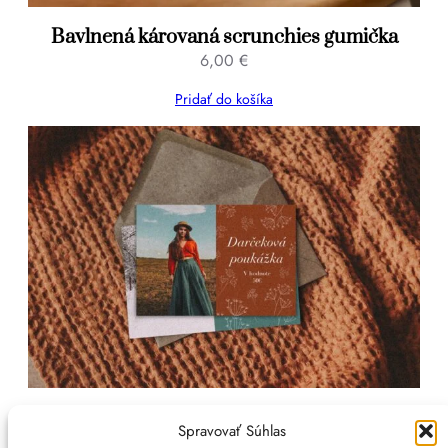
Bavlnená károvaná scrunchies gumička
6,00
€
Pridať do košíka
Darčeková poukážka
Spravovať Súhlas
50,00
€