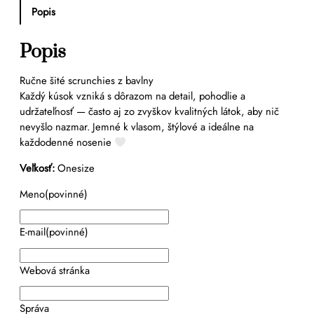
v
Popis
l
n
Popis
e
n
Ručne šité scrunchies z bavlny
á
Každý kúsok vzniká s dôrazom na detail, pohodlie a
k
udržateľnosť — často aj zo zvyškov kvalitných látok, aby nič
a
nevyšlo nazmar. Jemné k vlasom, štýlové a ideálne na
r
každodenné nosenie
o
v
Veľkosť:
Onesize
a
Meno
(povinné)
n
á
č
E-mail
(povinné)
e
r
Webová stránka
v
e
n
Správa