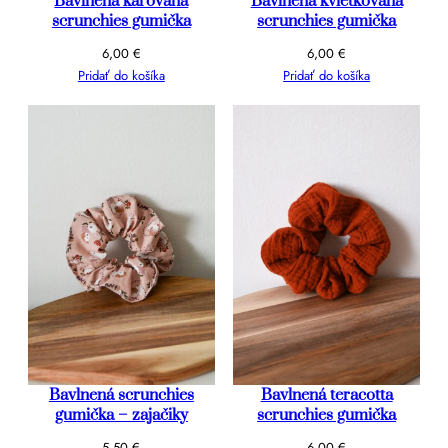
Bavlnená károvaná
Bavlnená kvietkovaná
scrunchies gumička
scrunchies gumička
6,00
€
6,00
€
Pridať do košíka
Pridať do košíka
Bavlnená scrunchies
Bavlnená teracotta
gumička – zajačiky
scrunchies gumička
5,50
€
6,00
€