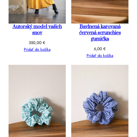
Autorský model vašich
Bavlnená karovaná
snov
červená scrunchies
gumička
350,00
€
6,00
€
Pridať do košíka
Pridať do košíka