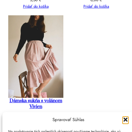
Pridať do košíka
Pridať do košíka
Dámska sukňa s volánom
Vivien
Viac info
Spravovať Súhlas
1
2
3
Nasledujúca stránka
Na poskytovanie tých najlepších skúseností používame technológie, ako sú