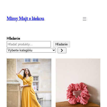
Prejsť
na
obsah
Mimy Majt s láskou
Hľadanie
Hľadanie
Vyberte
kategóriu