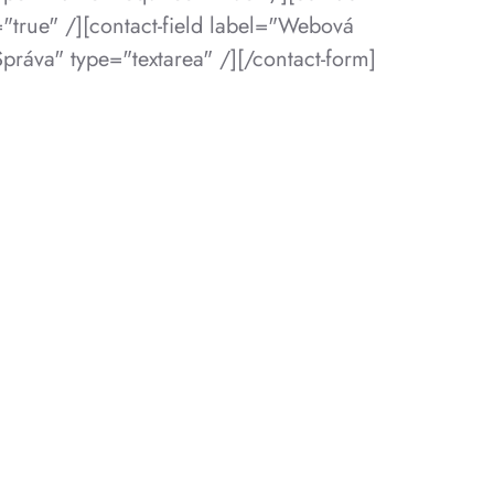
="true" /][contact-field label="Webová
Správa" type="textarea" /][/contact-form]