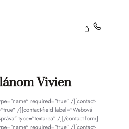
lánom Vivien
type="name" required="true" /][contact-
="true" /][contact-field label="Webová
Správa" type="textarea" /][/contact-form]
type="name" required="true" /][contact-