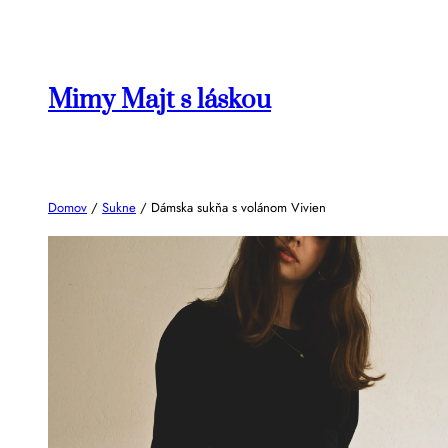
Prejsť
na
obsah
Mimy Majt s láskou
Domov
/
Sukne
/ Dámska sukňa s volánom Vivien