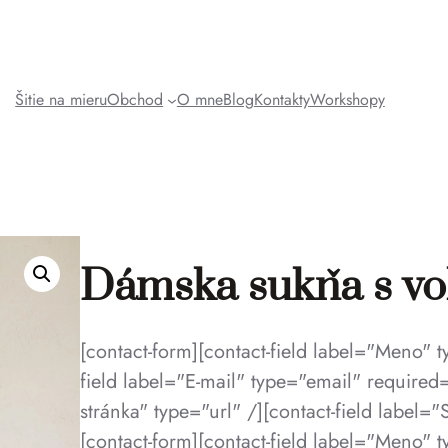
Šitie na mieru
Obchod
O mne
Blog
Kontakty
Workshopy
Dámska sukňa s vo
[contact-form][contact-field label="Meno" 
field label="E-mail" type="email" required
stránka" type="url" /][contact-field label="
[contact-form][contact-field label="Meno" 