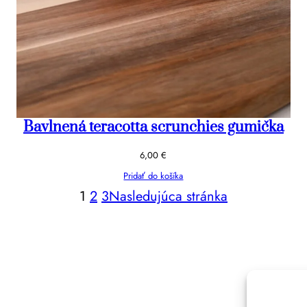
Bavlnená teracotta scrunchies gumička
6,00
€
Pridať do košíka
1
2
3
Nasledujúca stránka