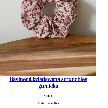
Bavlnená kvietkovaná scrunchies
gumička
6,00
€
Pridať do košíka