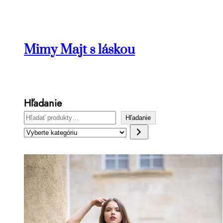
Prejsť
na
obsah
Mimy Majt s láskou
Hľadanie
Hľadanie
Vyberte
kategóriu