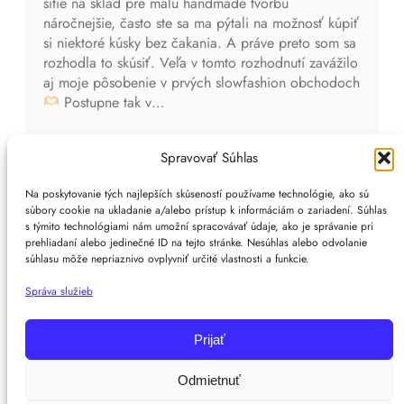
šitie na sklad pre malú handmade tvorbu
náročnejšie, často ste sa ma pýtali na možnosť kúpiť
si niektoré kúsky bez čakania. A práve preto som sa
rozhodla to skúsiť. Veľa v tomto rozhodnutí zavážilo
aj moje pôsobenie v prvých slowfashion obchodoch
Postupne tak v…
Read More…
Spravovať Súhlas
Na poskytovanie tých najlepších skúseností používame technológie, ako sú
súbory cookie na ukladanie a/alebo prístup k informáciám o zariadení. Súhlas
s týmito technológiami nám umožní spracovávať údaje, ako je správanie pri
prehliadaní alebo jedinečné ID na tejto stránke. Nesúhlas alebo odvolanie
súhlasu môže nepriaznivo ovplyvniť určité vlastnosti a funkcie.
Správa služieb
Instagram
TikTok
Facebook
YouTube
Etsy
Pinterest
Prijať
Odmietnuť
Copyright Mimy Majt s láskou © 2026 | WordPress