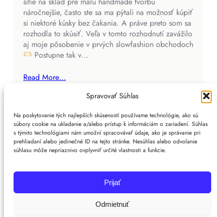
šitie na sklad pre malú handmade tvorbu
náročnejšie, často ste sa ma pýtali na možnosť kúpiť
si niektoré kúsky bez čakania. A práve preto som sa
rozhodla to skúsiť. Veľa v tomto rozhodnutí zavážilo
aj moje pôsobenie v prvých slowfashion obchodoch
Postupne tak v…
Read More…
Spravovať Súhlas
Na poskytovanie tých najlepších skúseností používame technológie, ako sú
súbory cookie na ukladanie a/alebo prístup k informáciám o zariadení. Súhlas
s týmito technológiami nám umožní spracovávať údaje, ako je správanie pri
prehliadaní alebo jedinečné ID na tejto stránke. Nesúhlas alebo odvolanie
súhlasu môže nepriaznivo ovplyvniť určité vlastnosti a funkcie.
Instagram
TikTok
Facebook
YouTube
Etsy
Pinterest
Prijať
Odmietnuť
Copyright Mimy Majt s láskou © 2026 | WordPress