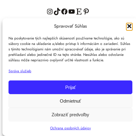
Instagram
TikTok
Facebook
YouTube
Etsy
Pinterest
Spravovať Súhlas
Na poskytovanie tých najlepších skúseností používame technológie, ako sú
Copyright Mimy Majt s láskou © 2026 | WordPress
súbory cookie na ukladanie a/alebo prístup k informáciám o zariadení. Súhlas
Theme by
SuperbThemes
s týmito technológiami nám umožní spracovávať údaje, ako je správanie pri
prehliadaní alebo jedinečné ID na tejto stránke. Nesúhlas alebo odvolanie
súhlasu môže nepriaznivo ovplyvniť určité vlastnosti a funkcie.
Správa služieb
Prijať
Odmietnuť
Zobraziť predvoľby
Ochrana osobných údajov