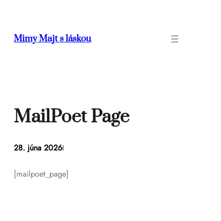
Prejsť
na
obsah
Mimy Majt s láskou
MailPoet Page
28. júna 2026
I
[mailpoet_page]